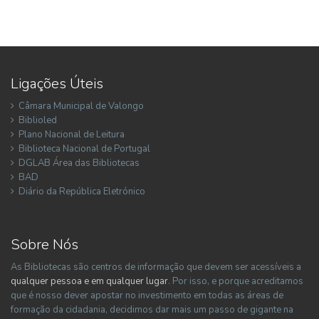
Ligações Úteis
Câmara Municipal de Valongo
Biblioled
Plano Nacional de Leitura
Biblioteca Nacional de Portugal
DGLAB Área das Bibliotecas
BAD
Diário da República Eletrónico
Sobre Nós
As Bibliotecas são centros de informação que devem ser acessíveis a
qualquer pessoa e em qualquer lugar
. Por isso, e porque acreditamos
que é nosso dever apostar no investimento em todas as áreas de
formação da cidadania, decidimos dar mais um passo de gigante na