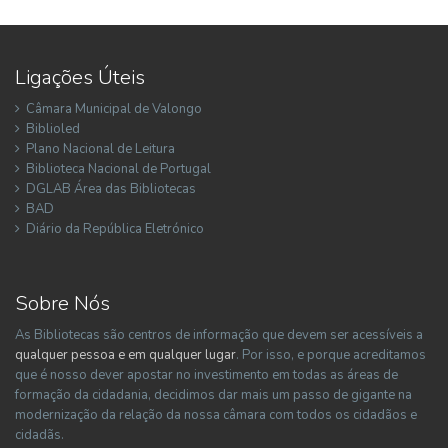
Ligações Úteis
Câmara Municipal de Valongo
Biblioled
Plano Nacional de Leitura
Biblioteca Nacional de Portugal
DGLAB Área das Bibliotecas
BAD
Diário da República Eletrónico
Sobre Nós
As Bibliotecas são centros de informação que devem ser acessíveis a
qualquer pessoa e em qualquer lugar
. Por isso, e porque acreditamos
que é nosso dever apostar no investimento em todas as áreas de
formação da cidadania, decidimos dar mais um passo de gigante na
modernização da relação da nossa câmara com todos os cidadãos e
cidadãs.