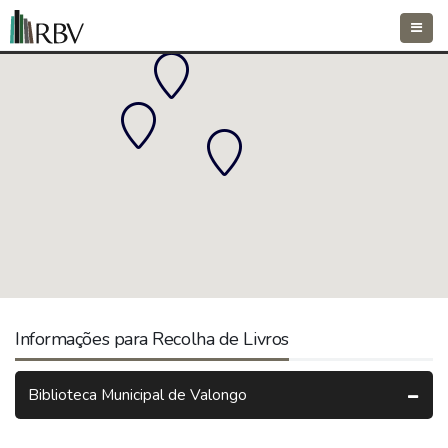
Toggle
naviga
Informações para Recolha de Livros
Biblioteca Municipal de Valongo